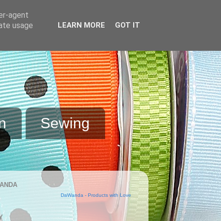
ser-agent
rate usage
LEARN MORE
GOT IT
n
Sewing
ANDA
DaWanda - Products with Love
Y