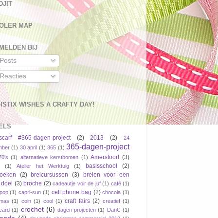
DJIT
OLER MAP
MELDEN BIJ
Posts
Reacties
ISTIX WISHES A CRAFTY DAY!
ELS
scarf #365-dagen-project
(2)
2013
(2)
24
365-dagen-project
mber
(1)
30 april
(1)
365
(1)
Amersfoort
(3)
70's
(1)
alternatieve kerstbomen
(1)
basisschool
(2)
(1)
Atelier het Werktuig
(1)
boeken
(2)
breicursussen
(3)
breien voor een
 doel
(3)
broche
(2)
cadeautje voir de juf
(1)
café
(1)
cell phone bag
(2)
pop
(1)
capri-sun
(1)
chocola
(1)
craft fairs
(2)
tmas
(1)
coin
(1)
cool
(1)
creatief
(1)
crochet
(6)
tcard
(1)
dagen-projecten
(1)
DanC
(1)