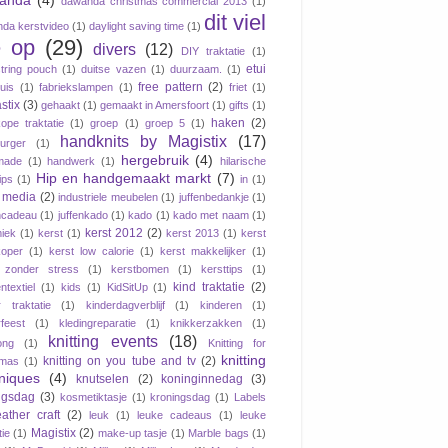
anda
(4)
dawanda christmas commercial 2013
(1)
dit viel
da kerstvideo
(1)
daylight saving time
(1)
 op
(29)
divers
(12)
DIY traktatie
(1)
etui
tring pouch
(1)
duitse vazen
(1)
duurzaam.
(1)
free pattern
(2)
tuis
(1)
fabriekslampen
(1)
friet
(1)
stix
(3)
gehaakt
(1)
gemaakt in Amersfoort
(1)
gifts
(1)
haken
(2)
ope traktatie
(1)
groep
(1)
groep 5
(1)
handknits by Magistix
(17)
urger
(1)
hergebruik
(4)
made
(1)
handwerk
(1)
hilarische
Hip en handgemaakt markt
(7)
ips
(1)
in
(1)
e media
(2)
industriele meubelen
(1)
juffenbedankje
(1)
ncadeau
(1)
juffenkado
(1)
kado
(1)
kado met naam
(1)
kerst 2012
(2)
iek
(1)
kerst
(1)
kerst 2013
(1)
kerst
oper
(1)
kerst low calorie
(1)
kerst makkelijker
(1)
 zonder stress
(1)
kerstbomen
(1)
kersttips
(1)
kind traktatie
(2)
ntextiel
(1)
kids
(1)
KidSitUp
(1)
r traktatie
(1)
kinderdagverblijf
(1)
kinderen
(1)
rfeest
(1)
kledingreparatie
(1)
knikkerzakken
(1)
knitting events
(18)
ong
(1)
Knitting for
knitting
knitting on you tube and tv
(2)
tmas
(1)
niques
(4)
knutselen
(2)
koninginnedag
(3)
ngsdag
(3)
kosmetiktasje
(1)
kroningsdag
(1)
Labels
eather craft
(2)
leuk
(1)
leuke cadeaus
(1)
leuke
Magistix
(2)
tie
(1)
make-up tasje
(1)
Marble bags
(1)