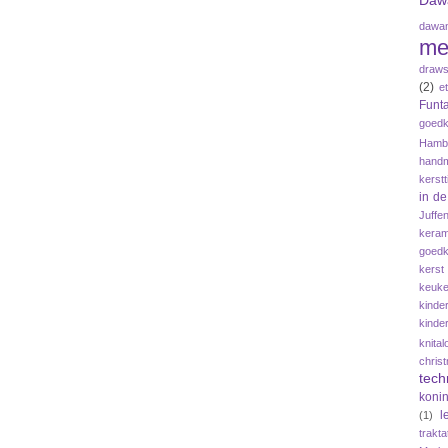
Daw
dawan
me
draws
(2)
e
Funta
goedk
Hamb
hand
kerstt
in d
Juffe
keram
goedk
kerst
keuke
kinde
kinde
knital
chris
tech
koni
l
(1)
trakta