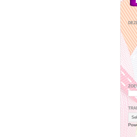
DEZ
ZOE
TRA
Pow