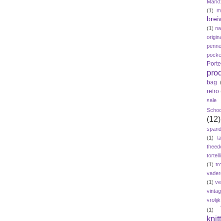
Markt
(1)
m
brei
(1)
n
origin
penne
pock
Port
pro
bag
retro
sale
Schoo
(12)
span
(1)
t
theed
tortelli
(1)
tr
vader
(1)
ve
vinta
vroli
(1)
knit