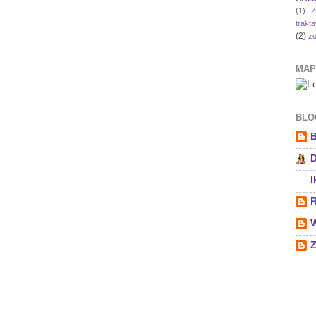
(1)
Z
trakta
(2)
zo
MAP
BLOG
B
D
I
R
W
Z