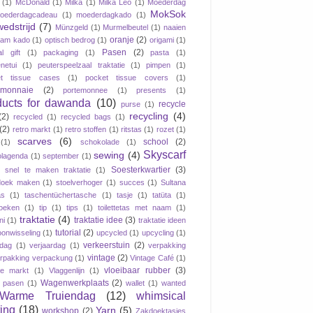
(1)
McDonald
(1)
Milka
(1)
Milka Leo
(1)
Moederdag
MokSok
oederdagcadeau
(1)
moederdagkado
(1)
wedstrijd
(7)
Münzgeld
(1)
Murmelbeutel
(1)
naaien
oranje
(2)
aam kado
(1)
optisch bedrog
(1)
origami
(1)
Pasen
(2)
al gift
(1)
packaging
(1)
pasta
(1)
netui
(1)
peuterspeelzaal traktatie
(1)
pimpen
(1)
et tissue cases
(1)
pocket tissue covers
(1)
emonnaie
(2)
portemonnee
(1)
presents
(1)
ducts for dawanda
(10)
recycle
purse
(1)
recycling
(4)
(2)
recycled
(1)
recycled bags
(1)
(2)
retro markt
(1)
retro stoffen
(1)
ritstas
(1)
rozet
(1)
scarves
(6)
school
(2)
(1)
schokolade
(1)
Skyscarf
sewing
(4)
lagenda
(1)
september
(1)
Soesterkwartier
(3)
snel te maken traktatie
(1)
doek maken
(1)
stoelverhoger
(1)
succes
(1)
Sultana
as
(1)
taschentüchertasche
(1)
tasje
(1)
tatüta
(1)
oeken
(1)
tip
(1)
tips
(1)
toilettetas met naam
(1)
traktatie
(4)
traktatie idee
(3)
ni
(1)
traktatie ideen
tutorial
(2)
oonwisseling
(1)
upcycled
(1)
upcycling
(1)
verkeerstuin
(2)
dag
(1)
verjaardag
(1)
verpakking
vintage
(2)
rpakking verpackung
(1)
Vintage Café
(1)
vloeibaar rubber
(3)
ge markt
(1)
Vlaggenlijn
(1)
Wagenwerkplaats
(2)
jk pasen
(1)
wallet
(1)
wanted
Warme Truiendag
(12)
whimsical
ting
(18)
Yarn
(5)
workshop
(2)
Zakdoektasjes