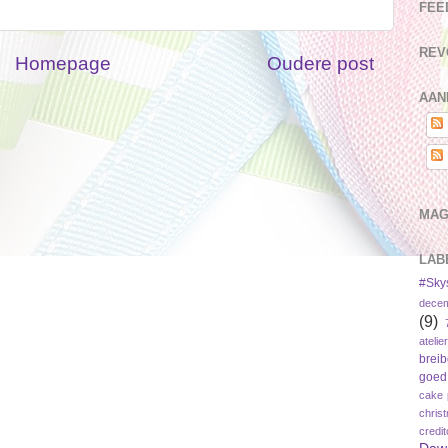
FEE
REV
Homepage
Oudere post
AAN
MAG
LAB
#Sky
dece
(9)
atelier
brei
goed
cake 
chris
credi