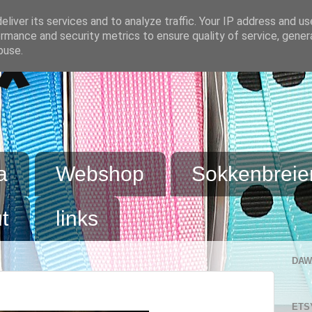
liver its services and to analyze traffic. Your IP address and u
rmance and security metrics to ensure quality of service, gene
buse.
x
a
Webshop
Sokkenbreie
t
links
DAW
ETS