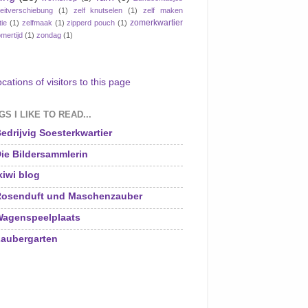
eitverschiebung
(1)
zelf knutselen
(1)
zelf maken
zomerkwartier
tie
(1)
zelfmaak
(1)
zipperd pouch
(1)
mertijd
(1)
zondag
(1)
S I LIKE TO READ...
edrijvig Soesterkwartier
ie Bildersammlerin
kiwi blog
osenduft und Maschenzauber
agenspeelplaats
aubergarten