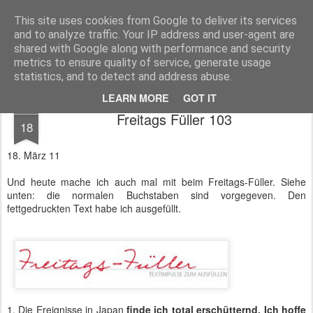
Magistix
textile, craft & inspiration
This site uses cookies from Google to deliver its services
and to analyze traffic. Your IP address and user-agent are
Pages
shared with Google along with performance and security
metrics to ensure quality of service, generate usage
statistics, and to detect and address abuse.
LEARN MORE
GOT IT
MAR
Freitags Füller 103
18
18. März 11
Und heute mache ich auch mal mit beim Freitags-Füller. Siehe
unten: die normalen Buchstaben sind vorgegeven. Den
fettgedruckten Text habe ich ausgefüllt.
1. Die Ereignisse in Japan
finde ich total erschütternd. Ich hoffe