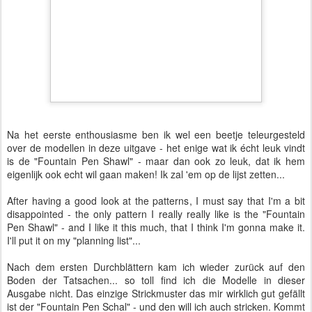
Na het eerste enthousiasme ben ik wel een beetje teleurgesteld
over de modellen in deze uitgave - het enige wat ik écht leuk vindt
is de "Fountain Pen Shawl" - maar dan ook zo leuk, dat ik hem
eigenlijk ook echt wil gaan maken! Ik zal 'em op de lijst zetten...
After having a good look at the patterns, I must say that I'm a bit
disappointed - the only pattern I really really like is the "Fountain
Pen Shawl" - and I like it this much, that I think I'm gonna make it.
I'll put it on my "planning list"...
Nach dem ersten Durchblättern kam ich wieder zurück auf den
Boden der Tatsachen... so toll find ich die Modelle in dieser
Ausgabe nicht. Das einzige Strickmuster das mir wirklich gut gefällt
ist der "Fountain Pen Schal" - und den will ich auch stricken. Kommt