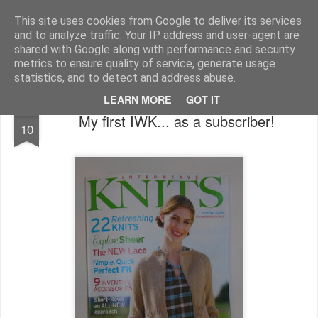
Magistix
textile, craft & inspiration
This site uses cookies from Google to deliver its services
and to analyze traffic. Your IP address and user-agent are
Pages
shared with Google along with performance and security
metrics to ensure quality of service, generate usage
statistics, and to detect and address abuse.
LEARN MORE
GOT IT
MAR
My first IWK... as a subscriber!
10