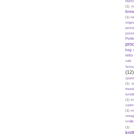
Markt
(1)
m
brei
(1)
n
origin
penne
pock
Port
pro
bag
retro
sale
Schoo
(12)
span
(1)
t
theed
tortelli
(1)
tr
vader
(1)
ve
vinta
vroli
(1)
knit