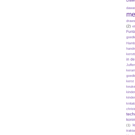
Daw
dawan
me
draws
(2)
e
Funta
goedk
Hamb
hand
kerstt
in d
Juffe
keram
goedk
kerst
keuke
kinde
kinde
knital
chris
tech
koni
l
(1)
trakta