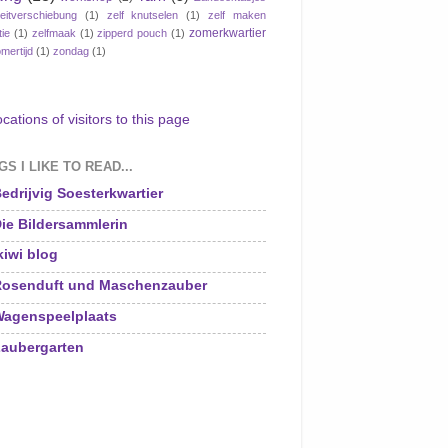
eitverschiebung
(1)
zelf knutselen
(1)
zelf maken
zomerkwartier
tie
(1)
zelfmaak
(1)
zipperd pouch
(1)
mertijd
(1)
zondag
(1)
S I LIKE TO READ...
edrijvig Soesterkwartier
ie Bildersammlerin
kiwi blog
osenduft und Maschenzauber
agenspeelplaats
aubergarten