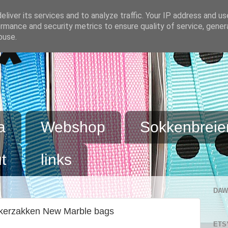
liver its services and to analyze traffic. Your IP address and u
rmance and security metrics to ensure quality of service, gene
buse.
x
a
Webshop
Sokkenbreie
t
links
DAW
kerzakken New Marble bags
ETS