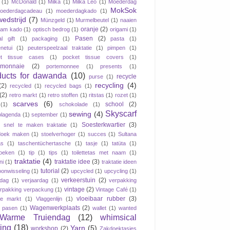
(1)
McDonald
(1)
Milka
(1)
Milka Leo
(1)
Moederdag
MokSok
oederdagcadeau
(1)
moederdagkado
(1)
wedstrijd
(7)
Münzgeld
(1)
Murmelbeutel
(1)
naaien
oranje
(2)
aam kado
(1)
optisch bedrog
(1)
origami
(1)
Pasen
(2)
al gift
(1)
packaging
(1)
pasta
(1)
netui
(1)
peuterspeelzaal traktatie
(1)
pimpen
(1)
et tissue cases
(1)
pocket tissue covers
(1)
emonnaie
(2)
portemonnee
(1)
presents
(1)
ducts for dawanda
(10)
recycle
purse
(1)
recycling
(4)
(2)
recycled
(1)
recycled bags
(1)
(2)
retro markt
(1)
retro stoffen
(1)
ritstas
(1)
rozet
(1)
scarves
(6)
school
(2)
(1)
schokolade
(1)
Skyscarf
sewing
(4)
lagenda
(1)
september
(1)
Soesterkwartier
(3)
snel te maken traktatie
(1)
doek maken
(1)
stoelverhoger
(1)
succes
(1)
Sultana
as
(1)
taschentüchertasche
(1)
tasje
(1)
tatüta
(1)
oeken
(1)
tip
(1)
tips
(1)
toilettetas met naam
(1)
traktatie
(4)
traktatie idee
(3)
ni
(1)
traktatie ideen
tutorial
(2)
oonwisseling
(1)
upcycled
(1)
upcycling
(1)
verkeerstuin
(2)
dag
(1)
verjaardag
(1)
verpakking
vintage
(2)
rpakking verpackung
(1)
Vintage Café
(1)
vloeibaar rubber
(3)
ge markt
(1)
Vlaggenlijn
(1)
Wagenwerkplaats
(2)
jk pasen
(1)
wallet
(1)
wanted
Warme Truiendag
(12)
whimsical
ting
(18)
Yarn
(5)
workshop
(2)
Zakdoektasjes