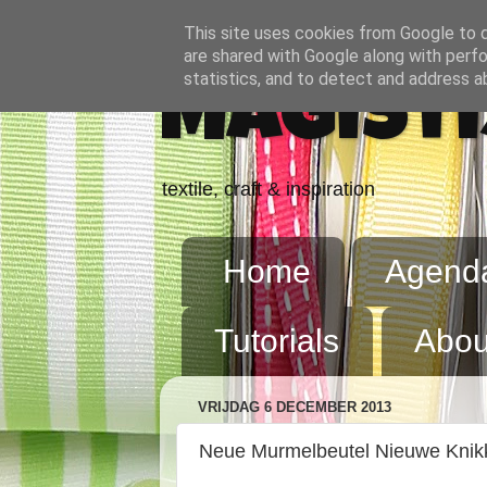
This site uses cookies from Google to de
are shared with Google along with perfo
statistics, and to detect and address a
Magisti
textile, craft & inspiration
Home
Agend
Tutorials
Abou
VRIJDAG 6 DECEMBER 2013
Neue Murmelbeutel Nieuwe Knik