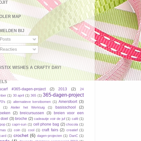
DJIT
OLER MAP
MELDEN BIJ
Posts
Reacties
ISTIX WISHES A CRAFTY DAY!
ELS
scarf #365-dagen-project
(2)
2013
(2)
24
365-dagen-project
mber
(1)
30 april
(1)
365
(1)
Amersfoort
(3)
70's
(1)
alternatieve kerstbomen
(1)
basisschool
(2)
(1)
Atelier het Werktuig
(1)
boeken
(2)
breicursussen
(3)
breien voor een
 doel
(3)
broche
(2)
cadeautje voir de juf
(1)
café
(1)
cell phone bag
(2)
pop
(1)
capri-sun
(1)
chocola
(1)
craft fairs
(2)
tmas
(1)
coin
(1)
cool
(1)
creatief
(1)
crochet
(6)
tcard
(1)
dagen-projecten
(1)
DanC
(1)