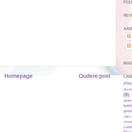
FEE
REV
AAN
MAG
Homepage
Oudere post
LAB
#Sky
dece
(9)
atelier
brei
goed
cake 
chris
credi