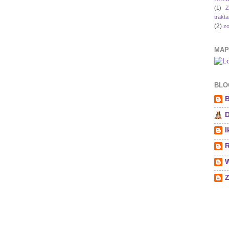
(1)
Z
trakta
(2)
zo
MAP
BLOG
B
D
I
R
W
Z