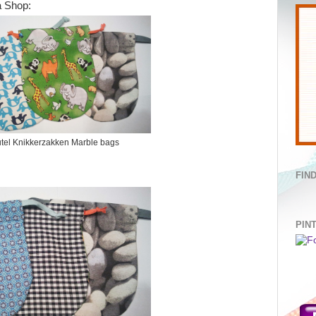
a Shop:
el Knikkerzakken Marble bags
FIN
PIN