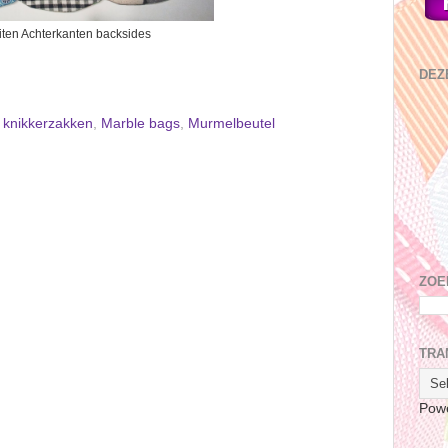
ten Achterkanten backsides
DEZ
,
knikkerzakken
,
Marble bags
,
Murmelbeutel
ZOE
TRA
Pow