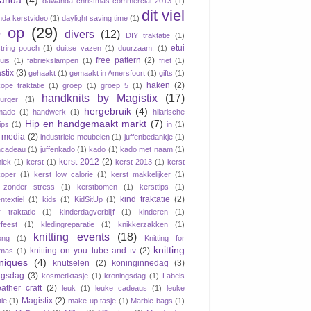
anda
(4)
dawanda christmas commercial 2013
(1)
dit viel
da kerstvideo
(1)
daylight saving time
(1)
 op
(29)
divers
(12)
DIY traktatie
(1)
etui
tring pouch
(1)
duitse vazen
(1)
duurzaam.
(1)
free pattern
(2)
tuis
(1)
fabriekslampen
(1)
friet
(1)
stix
(3)
gehaakt
(1)
gemaakt in Amersfoort
(1)
gifts
(1)
haken
(2)
ope traktatie
(1)
groep
(1)
groep 5
(1)
handknits by Magistix
(17)
urger
(1)
hergebruik
(4)
made
(1)
handwerk
(1)
hilarische
Hip en handgemaakt markt
(7)
ips
(1)
in
(1)
e media
(2)
industriele meubelen
(1)
juffenbedankje
(1)
ncadeau
(1)
juffenkado
(1)
kado
(1)
kado met naam
(1)
kerst 2012
(2)
iek
(1)
kerst
(1)
kerst 2013
(1)
kerst
oper
(1)
kerst low calorie
(1)
kerst makkelijker
(1)
 zonder stress
(1)
kerstbomen
(1)
kersttips
(1)
kind traktatie
(2)
ntextiel
(1)
kids
(1)
KidSitUp
(1)
r traktatie
(1)
kinderdagverblijf
(1)
kinderen
(1)
rfeest
(1)
kledingreparatie
(1)
knikkerzakken
(1)
knitting events
(18)
ong
(1)
Knitting for
knitting
knitting on you tube and tv
(2)
tmas
(1)
niques
(4)
knutselen
(2)
koninginnedag
(3)
ngsdag
(3)
kosmetiktasje
(1)
kroningsdag
(1)
Labels
eather craft
(2)
leuk
(1)
leuke cadeaus
(1)
leuke
Magistix
(2)
tie
(1)
make-up tasje
(1)
Marble bags
(1)