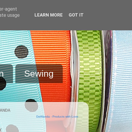
ser-agent
rate usage
LEARN MORE
GOT IT
n
Sewing
ANDA
DaWanda - Products with Love
Y