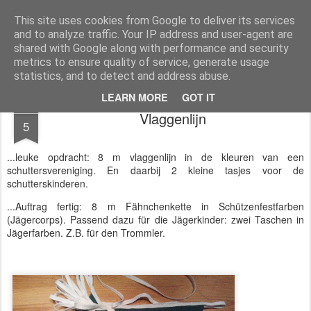
Magistix
textile, craft & inspiration
This site uses cookies from Google to deliver its services
and to analyze traffic. Your IP address and user-agent are
Pages
shared with Google along with performance and security
metrics to ensure quality of service, generate usage
statistics, and to detect and address abuse.
LEARN MORE
GOT IT
SEP
Vlaggenlijn
5
...leuke opdracht: 8 m vlaggenlijn in de kleuren van een
schuttersvereniging. En daarbij 2 kleine tasjes voor de
schutterskinderen.
...Auftrag fertig: 8 m Fähnchenkette in Schützenfestfarben
(Jägercorps). Passend dazu für die Jägerkinder: zwei Taschen in
Jägerfarben. Z.B. für den Trommler.