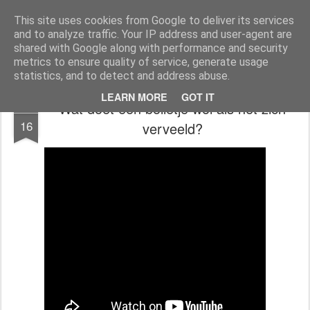
Magistix
textile, craft & inspiration
This site uses cookies from Google to deliver its services
and to analyze traffic. Your IP address and user-agent are
Pages
shared with Google along with performance and security
metrics to ensure quality of service, generate usage
statistics, and to detect and address abuse.
LEARN MORE
GOT IT
Wat doet een bolletje wol als het zich
JUN
16
verveeld?