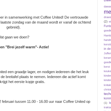
Daw
dawan
me
eer in samenwerking met Coffee United! De vertrouwde
draws
(2)
e
re laatste zondag van de maand wordt er vanaf de ochtend
Funta
gebreid).
goedk
Hamb
at gaan we doen?
hand
kerstt
n "Brei jezelf warm"- Actie!
in d
Juffe
keram
goedk
kerst
keuke
ted een graadje lager, en nodigen iedereen die het leuk
kinde
de breitafel plaats te nemen. Iedereen die actief komt
kinde
rijgt het eerste kopje gratis.
knital
chris
tech
koni
ebruari tussen 11.00 - 16.00 uur naar Coffee United op
l
(1)
trakta