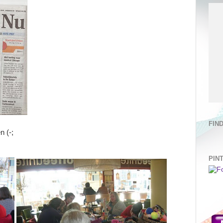
FIN
n (-;
PIN