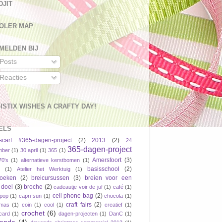
DJIT
OLER MAP
MELDEN BIJ
Posts
Reacties
ISTIX WISHES A CRAFTY DAY!
ELS
scarf #365-dagen-project
(2)
2013
(2)
24
365-dagen-project
mber
(1)
30 april
(1)
365
(1)
Amersfoort
(3)
70's
(1)
alternatieve kerstbomen
(1)
basisschool
(2)
(1)
Atelier het Werktuig
(1)
boeken
(2)
breicursussen
(3)
breien voor een
 doel
(3)
broche
(2)
cadeautje voir de juf
(1)
café
(1)
cell phone bag
(2)
pop
(1)
capri-sun
(1)
chocola
(1)
craft fairs
(2)
tmas
(1)
coin
(1)
cool
(1)
creatief
(1)
crochet
(6)
tcard
(1)
dagen-projecten
(1)
DanC
(1)