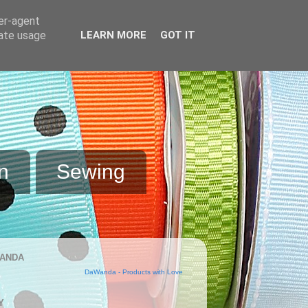
ser-agent
rate usage
LEARN MORE
GOT IT
n
Sewing
ANDA
DaWanda - Products with Love
Y