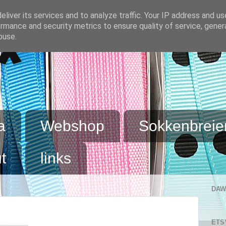
liver its services and to analyze traffic. Your IP address and u
rmance and security metrics to ensure quality of service, gene
buse.
x
a
Webshop
Sokkenbreie
t
links
DAW
ETS