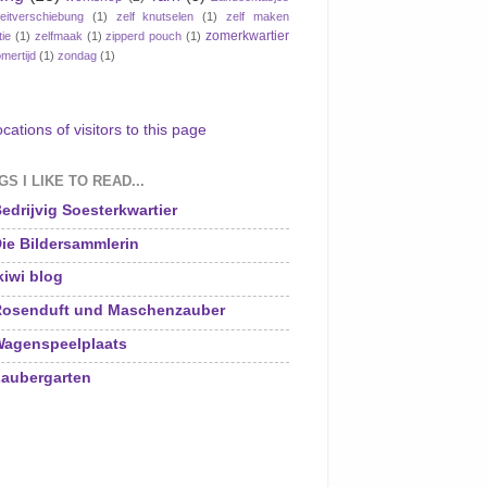
eitverschiebung
(1)
zelf knutselen
(1)
zelf maken
zomerkwartier
tie
(1)
zelfmaak
(1)
zipperd pouch
(1)
mertijd
(1)
zondag
(1)
S I LIKE TO READ...
edrijvig Soesterkwartier
ie Bildersammlerin
kiwi blog
osenduft und Maschenzauber
agenspeelplaats
aubergarten