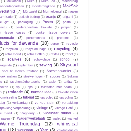
(1)
McDonald
(1)
Milka
(1)
Milka Leo
(1)
Moederdag
MokSok
oederdagcadeau
(1)
moederdagkado
(1)
wedstrijd
(7)
Münzgeld
(1)
Murmelbeutel
(1)
naaien
oranje
(2)
aam kado
(1)
optisch bedrog
(1)
origami
(1)
Pasen
(2)
al gift
(1)
packaging
(1)
pasta
(1)
netui
(1)
peuterspeelzaal traktatie
(1)
pimpen
(1)
et tissue cases
(1)
pocket tissue covers
(1)
emonnaie
(2)
portemonnee
(1)
presents
(1)
ducts for dawanda
(10)
recycle
purse
(1)
recycling
(4)
(2)
recycled
(1)
recycled bags
(1)
(2)
retro markt
(1)
retro stoffen
(1)
ritstas
(1)
rozet
(1)
scarves
(6)
school
(2)
(1)
schokolade
(1)
Skyscarf
sewing
(4)
lagenda
(1)
september
(1)
Soesterkwartier
(3)
snel te maken traktatie
(1)
doek maken
(1)
stoelverhoger
(1)
succes
(1)
Sultana
as
(1)
taschentüchertasche
(1)
tasje
(1)
tatüta
(1)
oeken
(1)
tip
(1)
tips
(1)
toilettetas met naam
(1)
traktatie
(4)
traktatie idee
(3)
ni
(1)
traktatie ideen
tutorial
(2)
oonwisseling
(1)
upcycled
(1)
upcycling
(1)
verkeerstuin
(2)
dag
(1)
verjaardag
(1)
verpakking
vintage
(2)
rpakking verpackung
(1)
Vintage Café
(1)
vloeibaar rubber
(3)
ge markt
(1)
Vlaggenlijn
(1)
Wagenwerkplaats
(2)
jk pasen
(1)
wallet
(1)
wanted
Warme Truiendag
(12)
whimsical
ting
(18)
Yarn
(5)
workshop
(2)
Zakdoektasjes