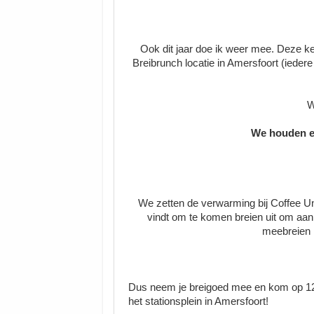
Ook dit jaar doe ik weer mee. Deze k
Breibrunch locatie in Amersfoort (iede
W
We houden ee
We zetten de verwarming bij Coffee Uni
vindt om te komen breien uit om aan 
meebreien k
Dus neem je breigoed mee en kom op 12 f
het stationsplein in Amersfoort!