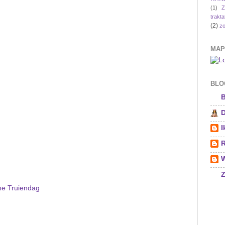
(1)
Z
trakta
(2)
zo
MAP
BLOG
B
D
I
R
W
Z
e Truiendag