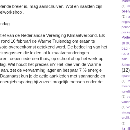
Markt
efende breier is, mag aanschuiven. Wol en naalden zijn
(1)
m
brei
felworkshop".
(1)
n
origin
endag.
penne
pock
atief van de Nederlandse Vereniging Klimaatverbond. Elk
Port
ij rond 16 februari de Warme Truiendag om eraan te
pro
Kyoto-overeenkomst getekend werd. De bedoeling van het
bag
eikasgassen die leiden tot klimaatveranderingen
retro
ren roepen iedereen thuis, op school of op het werk op
sale
g. Wat houdt het precies in? Het idee van de Warme
Schoo
(12)
i aan, zet de verwarming lager en bespaar 7 % energie
. Daarnaast kun je de actie aankleden met spannende en
span
(1)
t
 energiebesparing bji zoveel mogelijk mensen onder de
theed
tortelli
(1)
tr
vader
(1)
ve
vinta
vroli
(1)
knit