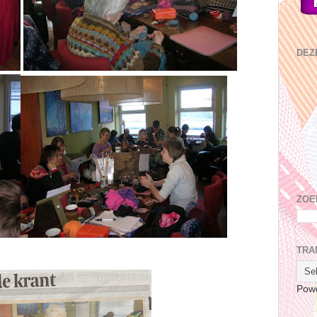
DEZ
ZOE
TRA
Pow