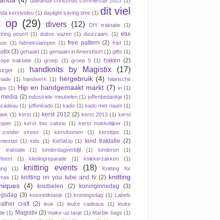
anda
(4)
dawanda christmas commercial 2013
(1)
dit viel
da kerstvideo
(1)
daylight saving time
(1)
 op
(29)
divers
(12)
DIY traktatie
(1)
etui
tring pouch
(1)
duitse vazen
(1)
duurzaam.
(1)
free pattern
(2)
tuis
(1)
fabriekslampen
(1)
friet
(1)
stix
(3)
gehaakt
(1)
gemaakt in Amersfoort
(1)
gifts
(1)
haken
(2)
ope traktatie
(1)
groep
(1)
groep 5
(1)
handknits by Magistix
(17)
urger
(1)
hergebruik
(4)
made
(1)
handwerk
(1)
hilarische
Hip en handgemaakt markt
(7)
ips
(1)
in
(1)
e media
(2)
industriele meubelen
(1)
juffenbedankje
(1)
ncadeau
(1)
juffenkado
(1)
kado
(1)
kado met naam
(1)
kerst 2012
(2)
iek
(1)
kerst
(1)
kerst 2013
(1)
kerst
oper
(1)
kerst low calorie
(1)
kerst makkelijker
(1)
 zonder stress
(1)
kerstbomen
(1)
kersttips
(1)
kind traktatie
(2)
ntextiel
(1)
kids
(1)
KidSitUp
(1)
r traktatie
(1)
kinderdagverblijf
(1)
kinderen
(1)
rfeest
(1)
kledingreparatie
(1)
knikkerzakken
(1)
knitting events
(18)
ong
(1)
Knitting for
knitting
knitting on you tube and tv
(2)
tmas
(1)
niques
(4)
knutselen
(2)
koninginnedag
(3)
ngsdag
(3)
kosmetiktasje
(1)
kroningsdag
(1)
Labels
eather craft
(2)
leuk
(1)
leuke cadeaus
(1)
leuke
Magistix
(2)
tie
(1)
make-up tasje
(1)
Marble bags
(1)