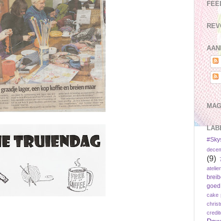
FEE
REV
AAN
MAG
LAB
#Sky
dece
(9)
atelier
brei
goed
cake 
chris
credi